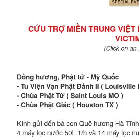
SPECIAL EV
CỨU TRỢ MIỀN TRUNG VIÊ
VICTI
(Click on an
Đồng hương, Phật tử - Mỹ Quốc
- Tu Viện Vạn Phật Đảnh II ( Louisville 
- Chùa Phật Từ ( Saint Louis MO )
- Chùa Phật Giác ( Houston TX )
Kính gửi đến bà con Quê hương Hà Tĩnh 
4 máy lọc nước 50L 1/h và 14 máy lọc n