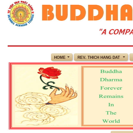
HOME
REV. THICH HANG DAT