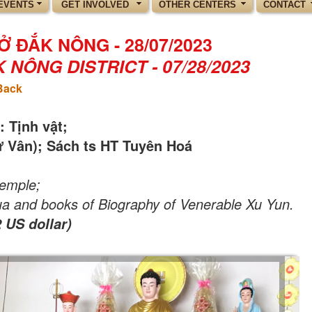
EVENTS
GET INVOLVED
OTHER CENTERS
CONTACT
 ĐẮK NÔNG - 28/07/2023
NÔNG DISTRICT - 07/28/2023
Back
: Tịnh vật;
 Vân); Sách ts HT Tuyên Hoá
temple;
a and books of Biography of Venerable Xu Yun.
 US dollar)