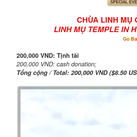
SPECIAL EV
CHÙA LINH MỤ Ở
LINH MỤ TEMPLE IN HU
Go Ba
200,000 VND: Tịnh tài
200,000 VND: cash donation;
Tổng cộng / Total: 200,000 VND
($8.50 US