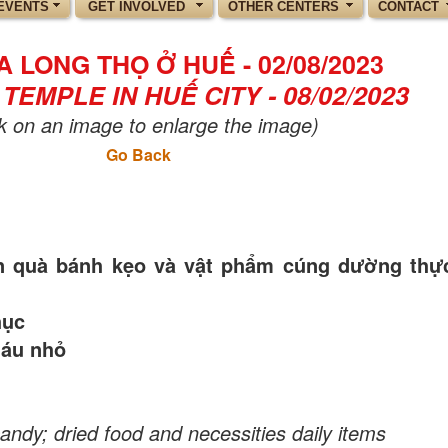
EVENTS
GET INVOLVED
OTHER CENTERS
CONTACT
 LONG THỌ Ở HUẾ - 02/08/2023
TEMPLE IN HUẾ CITY - 08/02/2023
ck on an image to enlarge the image)
Go Back
ần quà bánh kẹo và vật phẩm cúng dường thự
hục
háu nhỏ
andy; dried food and necessities daily items