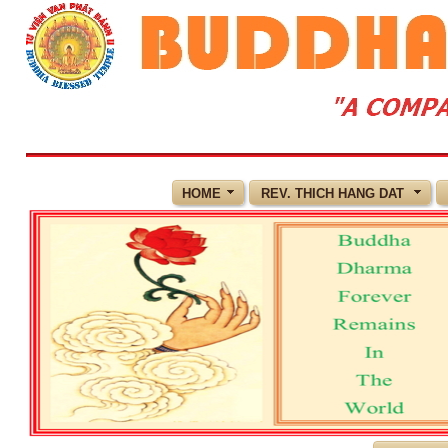
HOME
REV. THICH HANG DAT