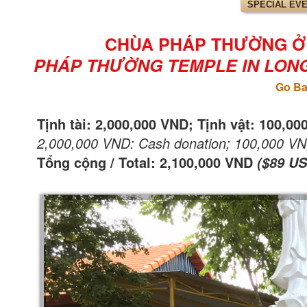
SPECIAL EV
CHÙA PHÁP THƯỜNG Ở L
PHÁP THƯỜNG TEMPLE IN LONG 
Go Ba
Tịnh tài: 2,000,000 VND; Tịnh vật: 100,0
2,000,000 VND: Cash donation; 100,000 VND:
Tổng cộng / Total: 2,100,000 VND
($89 US