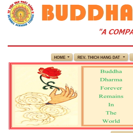
HOME
REV. THICH HANG DAT