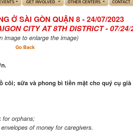
EVENTS
GET INVOLVED
OTHER CENTERS
CONTACT
 Ở SÀI GÒN QUẬN 8 - 24/07/2023
GON CITY AT 8TH DISTRICT - 07/24/
an image to enlarge the image)
Go Back
ơn.
 côi; sữa và phong bì tiền mặt cho quý cụ già
 for orphans;
 envelopes of money for caregivers.