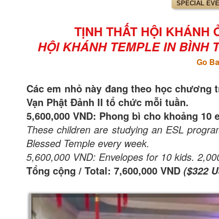
SPECIAL EV
TỊNH THẤT HỘI KHÁNH Ở
HỘI KHÁNH TEMPLE IN BÌNH TH
Go Ba
Các em nhỏ này đang theo học chương t
Vạn Phật Đảnh II tổ chức mỗi tuần.
5,600,000 VND: Phong bì cho khoảng 10 e
These children are studying an ESL progr
Blessed Temple every week.
5,600,000 VND: Envelopes for 10 kids. 2,0
Tổng cộng / Total: 7,600,000 VND
($322 U